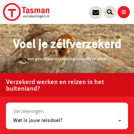
Ga
naar
de
inhoud
Voel je zélfverzekerd
een geschikte verzekering voor elk reisdoel
Verzekerd werken en reizen in het
buitenland?
Verzekeringen