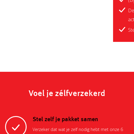
(B
De
act
St
Voel je zélfverzekerd
Stel zelf je pakket samen
Verzeker dat wat je zelf nodig hebt met onze 6