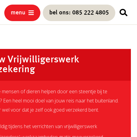
menu
bel ons: 085 222 4805
w Vrijwilligerswerk
zekering
 mensen of dieren helpen door een steentje bij te
? Een heel mooi doel van jouw reis naar het buitenland.
 wel voor dat je zelf ook goed verzekerd bent.
ldig tijdens het verrichten van vrijwilligerswerk