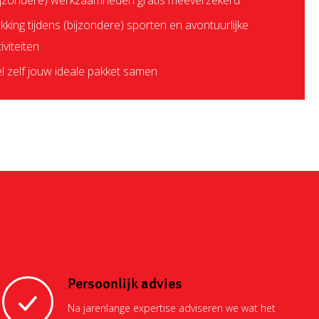
ijzondere) werkzaamheden gratis meeverzekerd
kking tijdens (bijzondere) sporten en avontuurlijke
iviteiten
el zelf jouw ideale pakket samen
Persoonlijk advies
Na jarenlange expertise adviseren we wat het