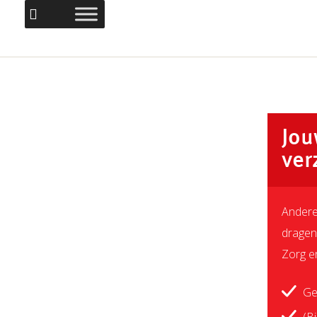
Jou
ver
Andere
dragen
Zorg er
Ge