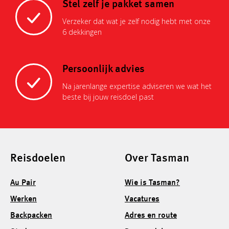
Stel zelf je pakket samen
Verzeker dat wat je zelf nodig hebt met onze
6 dekkingen
Persoonlijk advies
Na jarenlange expertise adviseren we wat het
beste bij jouw reisdoel past
Reisdoelen
Over Tasman
Au Pair
Wie is Tasman?
Werken
Vacatures
Backpacken
Adres en route