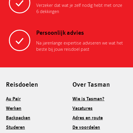
Verzeker dat wat je zelf nodig hebt met onze
6 dekkingen
Persoonlijk advies
Na jarenlange expertise adviseren we wat het
beste bij jouw reisdoel past
Reisdoelen
Over Tasman
Au Pair
Wie is Tasman?
Werken
Vacatures
Backpacken
Adres en route
Studeren
De voordelen