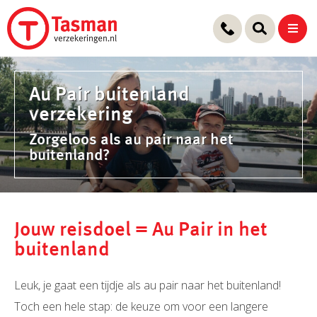
Ga
naar
de
inhoud
Au Pair buitenland
verzekering
Zorgeloos als au pair naar het
buitenland?
Jouw reisdoel = Au Pair in het
buitenland
Leuk, je gaat een tijdje als au pair naar het buitenland!
Toch een hele stap: de keuze om voor een langere