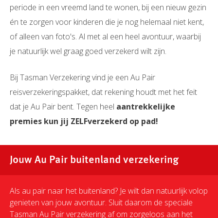
periode in een vreemd land te wonen, bij een nieuw gezin
én te zorgen voor kinderen die je nog helemaal niet kent,
of alleen van foto's. Al met al een heel avontuur, waarbij
je natuurlijk wel graag goed verzekerd wilt zijn.
Bij Tasman Verzekering vind je een Au Pair
reisverzekeringspakket, dat rekening houdt met het feit
dat je Au Pair bent. Tegen heel
aantrekkelijke
premies kun jij ZELFverzekerd op pad!
Jouw Au Pair buitenland verzekering
Als au pair naar het buitenland? Je wilt dan natuurlijk volop
genieten van jouw avontuur. Sluit daarom de speciale
Tasman Au Pair verzekering af om zorgeloos aan het