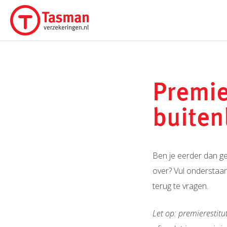
Ga
naar
de
inhoud
Premie
buiten
Ben je eerder dan ge
over? Vul onderstaan
terug te vragen.
Let op: premierestit