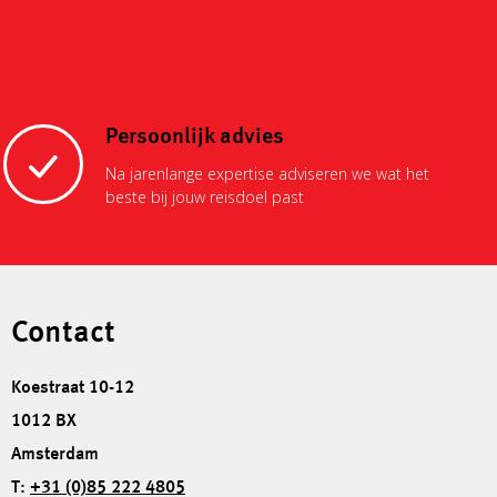
Persoonlijk advies
Na jarenlange expertise adviseren we wat het
beste bij jouw reisdoel past
Contact
Koestraat 10-12
1012 BX
Amsterdam
T:
+31 (0)85 222 4805