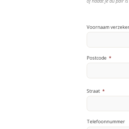
of nadat je au pair 
Voornaam verzeke
Postcode
*
Straat
*
Telefoonnummer