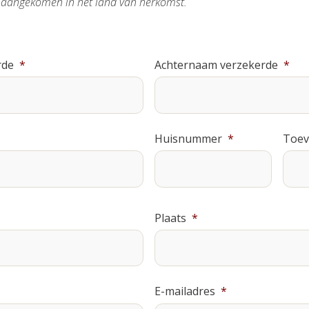
is aangekomen in het land van herkomst.
rde
*
Achternaam verzekerde
*
Huisnummer
*
Toev
Plaats
*
E-mailadres
*