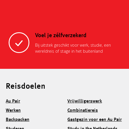
Voel je zélfverzekerd
Bij uitstek geschikt voor werk, studie, een
wereldreis of stage in het buitenland
Reisdoelen
Au Pair
Vrijwilligerswerk
Werken
Combinatiereis
Backpacken
Gastgezin voor een Au Pair
Studeren
Study in the Netherlands