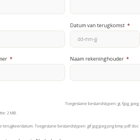
Datum van terugkomst
*
DD
mer
*
Naam rekeninghouder
*
dash
MM
dash
JJJJ
Toegestane bestandstypen: gi, fjpg, jpeg,
te: 2 MB.
e terugkeerdatum. Toegestane bestandstypen: gif jpg jpeg png bmp pdf doc 