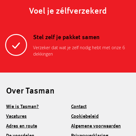
Voel je zélfverzekerd
Stel zelf je pakket samen
Verzeker dat wat je zelf nodig hebt met onze 6
dekkingen
Over Tasman
Wie is Tasman?
Contact
Vacatures
Cookiebeleid
Adres en route
Algemene voorwaarden
De voordelen
Privacyverklaring